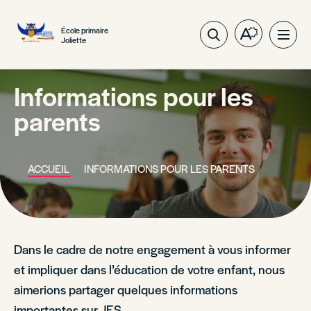
École primaire
Ouvrez
Ouvri
Joliette
la
la
barre
navig
d'outils
Informations pour les
du
d'accessibil
site
parents
ACCUEIL
INFORMATIONS POUR LES PARENTS
Dans le cadre de notre engagement à vous informer
et impliquer dans l’éducation de votre enfant, nous
aimerions partager quelques informations
importantes sur JES.