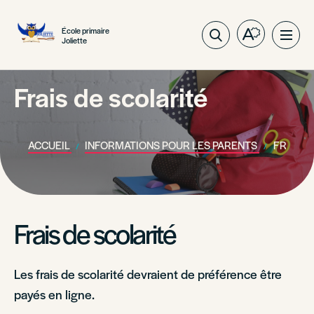
École primaire
Ouvrez
Ouvri
Joliette
la
la
barre
navig
d'outils
Frais de scolarité
du
d'accessibil
site
ACCUEIL
INFORMATIONS POUR LES PARENTS
FRAIS D
Frais de scolarité
Les frais de scolarité devraient de préférence être
payés en ligne.