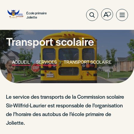
École primaire
Ouvrez
Ouvri
Joliette
la
la
barre
navig
d'outils
Transport scolaire
du
d'accessibil
site
ACCUEIL
SERVICES
TRANSPORT SCOLAIRE
Le service des transports de la Commission scolaire
Sir-Wilfrid-Laurier est responsable de l’organisation
de l’horaire des autobus de l’école primaire de
Joliette.