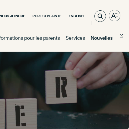
VISITER
NOUS JOINDRE
PORTER PLAINTE
ENGLISH
Ouvre
LA
la
PAGE
barre
EN
:
d'outil
formations pour les parents
Services
Nouvelles
ENGLISH.
d'acces